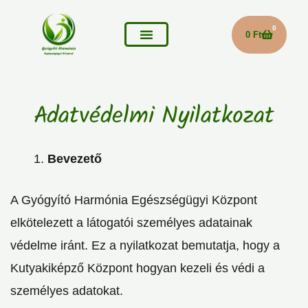
Skip
to
0
Kosár
0
Ft
content
Adatvédelmi Nyilatkozat
Bevezető
A Gyógyító Harmónia Egészségügyi Központ
elkötelezett a látogatói személyes adatainak
védelme iránt. Ez a nyilatkozat bemutatja, hogy a
Kutyakiképző Központ hogyan kezeli és védi a
személyes adatokat.