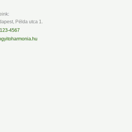
eink:
apest, Példa utca 1.
 123-4567
gyitoharmonia.hu