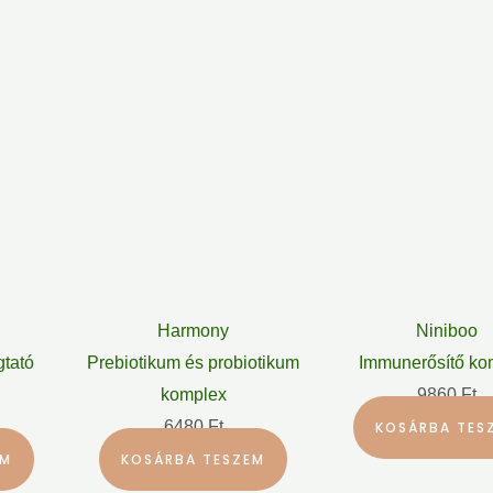
Harmony
Niniboo
gtató
Prebiotikum és probiotikum
Immunerősítő ko
komplex
9860
Ft
6480
Ft
KOSÁRBA TES
EM
KOSÁRBA TESZEM