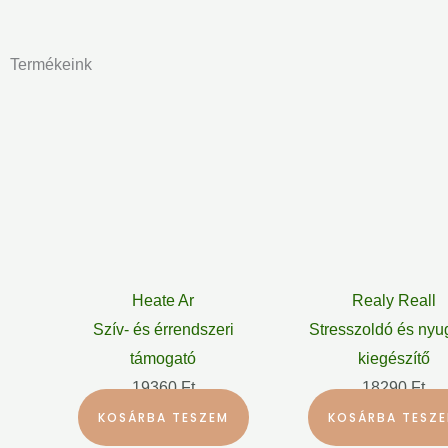
Termékeink
Heate Ar
Realy Reall
Szív- és érrendszeri
Stresszoldó és nyu
támogató
kiegészítő
19360
Ft
18290
Ft
KOSÁRBA TESZEM
KOSÁRBA TESZ