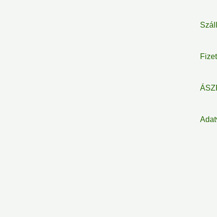
Szál
Fize
ÁSZ
Adat