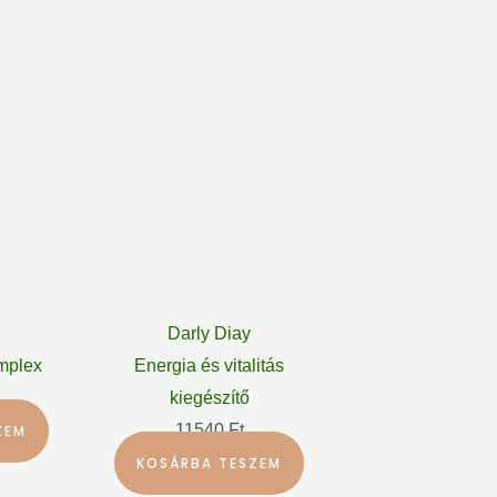
Darly Diay
mplex
Energia és vitalitás
kiegészítő
11540
Ft
ZEM
KOSÁRBA TESZEM