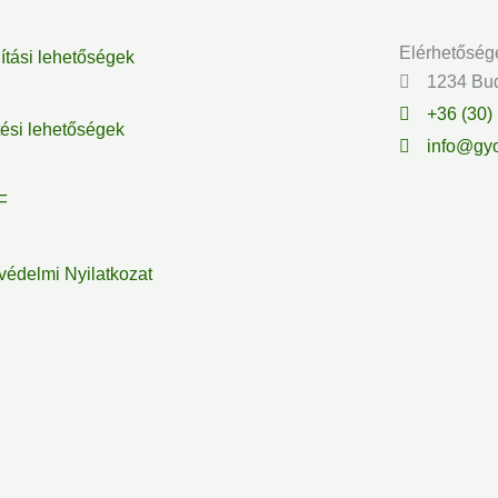
Elérhetőség
lítási lehetőségek
1234 Bud
+36 (30)
tési lehetőségek
info@gyo
F
védelmi Nyilatkozat