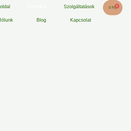
oldal
Termékek
Szolgáltatások
0
Kosár
0
Ft
Rólunk
Blog
Kapcsolat