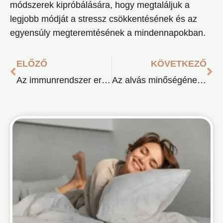
módszerek kipróbálására, hogy megtaláljuk a
legjobb módját a stressz csökkentésének és az
egyensúly megteremtésének a mindennapokban.
Előző
Kö
ELŐZŐ
KÖVETKEZŐ
Az immunrendszer erősítése természetes módszerekkel
Az alvás minőségének javítása természetes módon